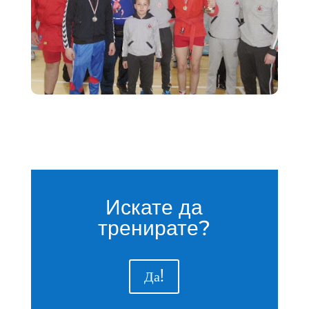
Искате да
тренирате?
Да!