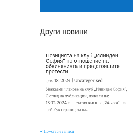
Други новини
Позицията на клуб „Илинден
София“ по отношение на
обвиненията и предстоящите
протести
фев. 18, 2024
|
Uncategorised
Уважаеми членове на клуб „Илинден София“,
С оглед на публикации, излезли на:
13.02.2024 г. – статия във в-к „24 часа“, на
фейсбук страницата на...
« По-стари записи