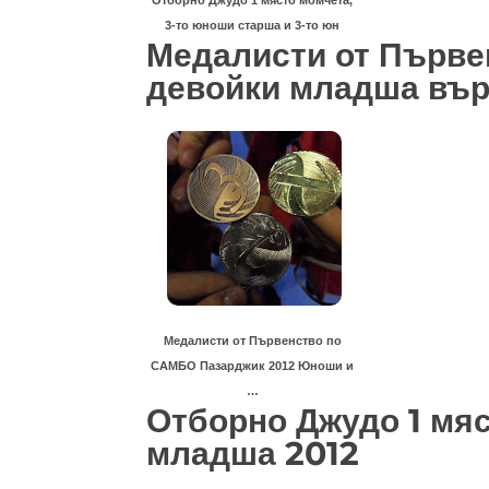
Отборно Джудо 1 място момчета,
3-то юноши старша и 3-то юн
Медалисти от Първе
девойки младша вър
Медалисти от Първенство по
САМБО Пазарджик 2012 Юноши и
…
Отборно Джудо 1 мяс
младша 2012