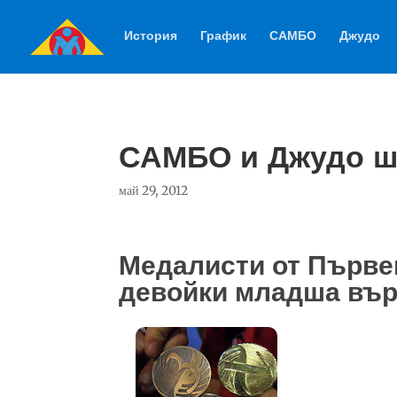
История
График
САМБО
Джудо
САМБО и Джудо 
май 29, 2012
Медалисти от Първе
девойки младша вър