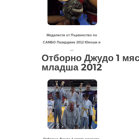
Медалисти от Първенство по
САМБО Пазарджик 2012 Юноши и
…
Отборно Джудо 1 мяс
младша 2012