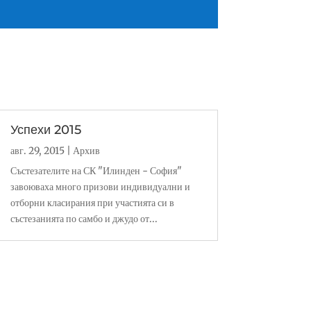
Успехи 2015
авг. 29, 2015
|
Архив
Състезателите на СК "Илинден - София"
завоюваха много призови индивидуални и
отборни класирания при участията си в
състезанията по самбо и джудо от...