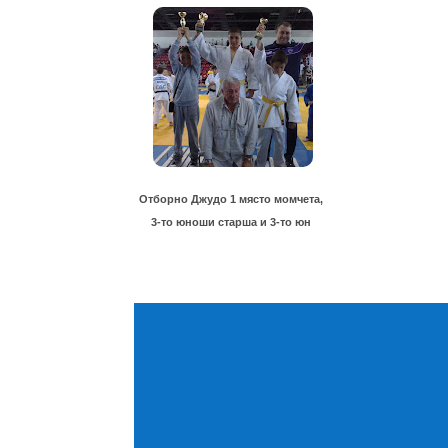
Отборно Джудо 1 място момчета,
3-то юноши старша и 3-то юн