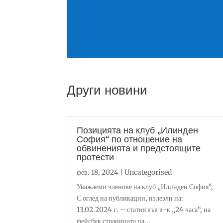
Други новини
Позицията на клуб „Илинден
София“ по отношение на
обвиненията и предстоящите
протести
фев. 18, 2024
|
Uncategorised
Уважаеми членове на клуб „Илинден София“,
С оглед на публикации, излезли на:
13.02.2024 г. – статия във в-к „24 часа“, на
фейсбук страницата на...