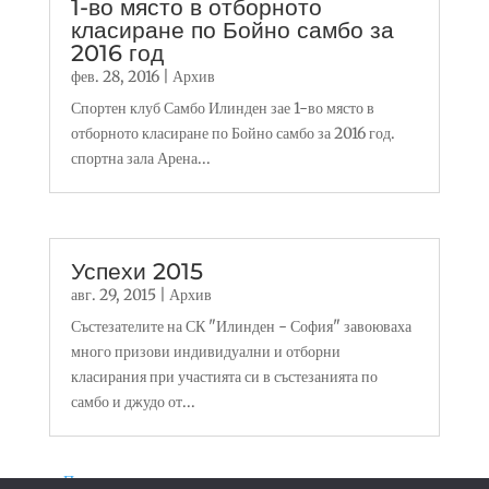
1-во място в отборното
класиране по Бойно самбо за
2016 год
фев. 28, 2016
|
Архив
Спортен клуб Самбо Илинден зае 1-во място в
отборното класиране по Бойно самбо за 2016 год.
спортна зала Арена...
Успехи 2015
авг. 29, 2015
|
Архив
Състезателите на СК "Илинден - София" завоюваха
много призови индивидуални и отборни
класирания при участията си в състезанията по
самбо и джудо от...
« По-стари записи