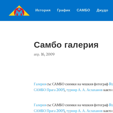
История
График
САМБО
Джудо
Самбо галерия
апр. 16, 2009
Галерия
със САМБО снимки на чешкия фотограф
Ru
САМБО Прага 2005
,
турнир А. А. Аслаханов
както 
Галерия
със САМБО снимки на чешкия фотограф
Ru
САМБО Прага 2005
,
турнир А. А. Аслаханов
както 