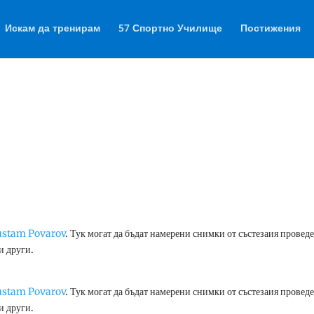
Искам да тренирам
57 Спортно Училище
Постижения
stam Povarov
. Тук могат да бъдат намерени снимки от състезаия провед
и други.
stam Povarov
. Тук могат да бъдат намерени снимки от състезаия провед
и други.