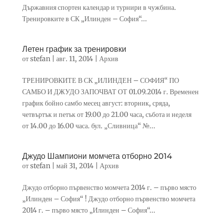
Държавния спортен календар и турнири в чужбина.
Тренировките в СК „Илинден – София“...
Летен график за тренировки
от
stefan
|
авг. 11, 2014
|
Архив
ТРЕНИРОВКИТЕ В СК „ИЛИНДЕН – СОФИЯ“ ПО
САМБО И ДЖУДО ЗАПОЧВАТ ОТ 01.09.2014 г. Временен
график бойно самбо месец август: вторник, сряда,
четвъртък и петък от 19.00 до 21.00 часа, събота и неделя
от 14.00 до 16.00 часа. бул. „Сливница“ №...
Джудо Шампиони момчета отборно 2014
от
stefan
|
май 31, 2014
|
Архив
Джудо отборно първенство момчета 2014 г. – първо място
„Илинден – София“ ! Джудо отборно първенство момчета
2014 г. – първо място „Илинден – София“...