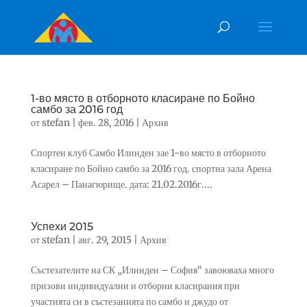
1-во място в отборното класиране по Бойно
самбо за 2016 год
от
stefan
|
фев. 28, 2016
|
Архив
Спортен клуб Самбо Илинден зае 1-во място в отборното
класиране по Бойно самбо за 2016 год. спортна зала Арена
Асарел – Панагюрище. дата: 21.02.2016г....
Успехи 2015
от
stefan
|
авг. 29, 2015
|
Архив
Състезателите на СК „Илинден – София“ завоюваха много
призови индивидуални и отборни класирания при
участията си в състезанията по самбо и джудо от