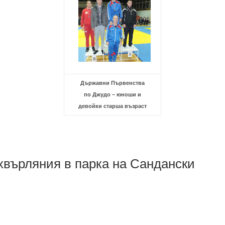
Държавни Първенства
по Джудо – юноши и
девойки старша възраст
върляния в парка на Сандански