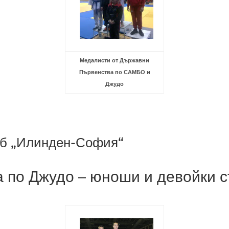
Медалисти от Държавни
Първенства по САМБО и
Джудо
уб „Илинден-София“
 по Джудо – юноши и девойки с