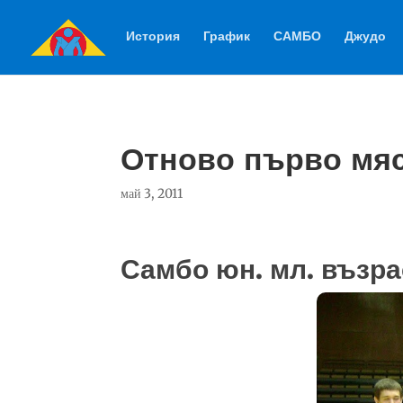
История
График
САМБО
Джудо
Отново първо мяс
май 3, 2011
Самбо юн. мл. възрас