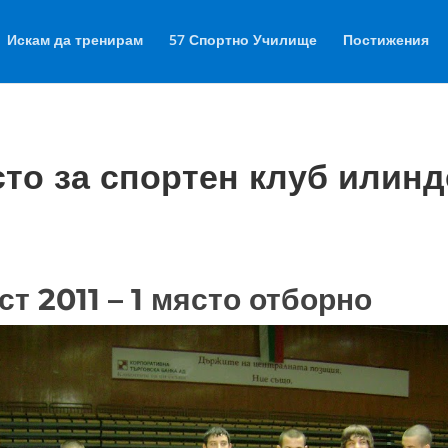
Искам да тренирам
57 Спортно Училище
Постижения
то за спортен клуб илинд
т 2011 – 1 място отборно